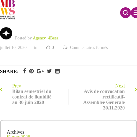
Rapport CAC sur la réduction de capital
Posted by
Agency_4Beez
sur
juillet 10, 2020
in
0
Commentaires fermés
Rapport
CAC
sur
la
réduction
SHARE:
de
capital
Prev
Next
Bilan semestriel du
Avis de convocation
contrat de liquidité
rectificatif-
au 30 juin 2020
Assemblée Générale
30.11.2020
Archives
février 2025