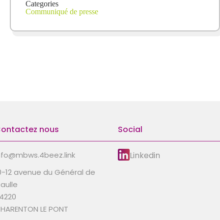
Categories
Communiqué de presse
ontactez nous
Social
Linkedin
nfo@mbws.4beez.link
0-12 avenue du Général de
aulle
4220
HARENTON LE PONT