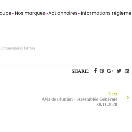
roupe
Nos marques
Actionnaires
Informations régleme
sur
Commentaires fermés
Avis
de
convocation
rectificatif-
Assemblée
SHARE:
Générale
30.11.2020
Next
Avis de réunion – Assemblée Générale
30.11.2020