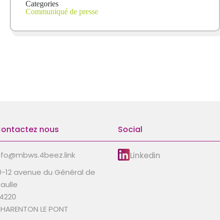
Categories
Communiqué de presse
ontactez nous
Social
Linkedin
nfo@mbws.4beez.link
0-12 avenue du Général de
aulle
4220
HARENTON LE PONT