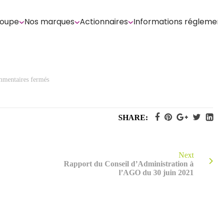
roupe
Nos marques
Actionnaires
Informations régleme
sur
mentaires fermés
Texte
des
projets
de
résolutions
SHARE:
Next
Rapport du Conseil d’Administration à
l’AGO du 30 juin 2021