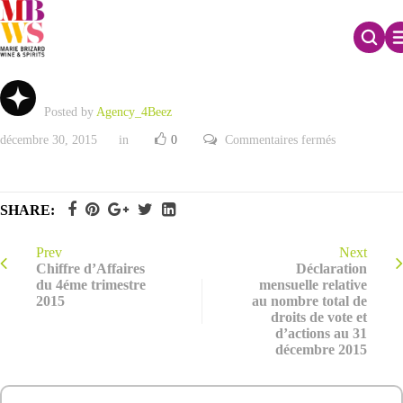
Résultats annuels 2015
Posted by
Agency_4Beez
sur
décembre 30, 2015
in
0
Commentaires fermés
Résultats
annuels
2015
SHARE:
Prev
Next
Chiffre d’Affaires
Déclaration
du 4éme trimestre
mensuelle relative
2015
au nombre total de
droits de vote et
d’actions au 31
décembre 2015