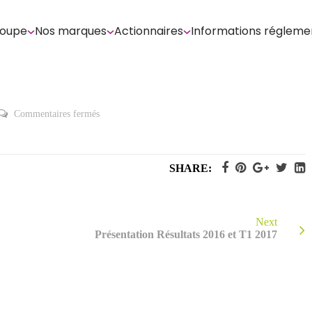
roupe
Nos marques
Actionnaires
Informations régleme
sur
Commentaires fermés
Résultats
2016
et
Chiffre
d’Affaires
SHARE:
du
1er
trimestre
2017
Next
Présentation Résultats 2016 et T1 2017