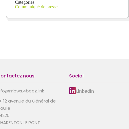
Categories
Communiqué de presse
ontactez nous
Social
Linkedin
nfo@mbws.4beez.link
0-12 avenue du Général de
aulle
4220
HARENTON LE PONT