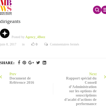
Rapport spécial sur les rémunérations des
dirigeants
Posted by
Agency_4Beez
sur
juin 8, 2017
in
0
Commentaires fermés
Rapport
spécial
sur
les
rémunérations
SHARE:
des
dirigeants
Prev
Next
Document de
Rapport spécial du
Référence 2016
Conseil
d’Administration
sur les options de
souscriptions
d’acaht d’actions de
performance