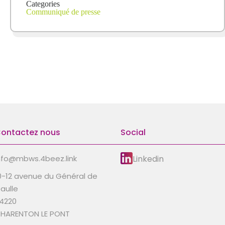
Categories
Communiqué de presse
ontactez nous
Social
Linkedin
nfo@mbws.4beez.link
0-12 avenue du Général de
aulle
4220
HARENTON LE PONT