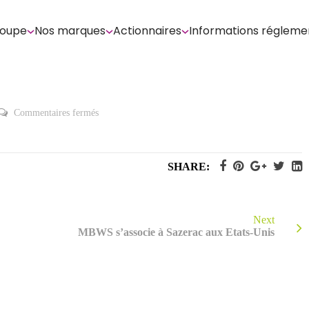
roupe
Nos marques
Actionnaires
Informations régleme
sur
Commentaires fermés
Rapport
Financier-
1er
Semestre
2019
SHARE:
Next
MBWS s’associe à Sazerac aux Etats-Unis