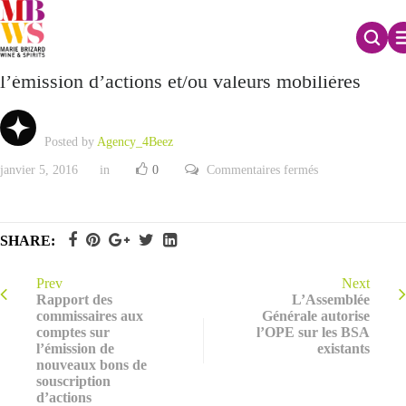
Rapport des commissaires aux comptes sur
l’émission d’actions et/ou valeurs mobilières
Posted by
Agency_4Beez
sur
janvier 5, 2016
in
0
Commentaires fermés
Rapport
des
commissaires
aux
comptes
SHARE:
sur
l’émission
d’actions
et/ou
Prev
Next
valeurs
Rapport des
L’Assemblée
mobilières
commissaires aux
Générale autorise
comptes sur
l’OPE sur les BSA
l’émission de
existants
nouveaux bons de
souscription
d’actions