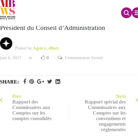
Rapport des Commissaires aux Comptes sur le
Président du Conseil d’Administration
Posted by
Agency_4Beez
sur
juin 6, 2017
in
0
Commentaires fermés
Rapport
des
Commissaires
aux
Comptes
SHARE:
sur
le
Président
du
Prev
Next
Conseil
Rapport des
Rapport spécial des
d’Administration
Commissaires aux
Commissaires aux
Comptes sur les
Comptes sur les
comptes consolidés
conventions et
engagements
réglementés