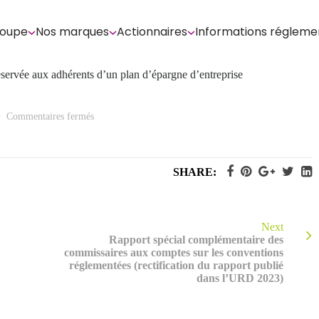
roupe
Nos marques
Actionnaires
Informations régleme
servée aux adhérents d’un plan d’épargne d’entreprise
sur
Commentaires fermés
Rapport
des
commissaires
aux
comptes
SHARE:
sur
l’augmentation
du
capital
réservée
aux
Next
adhérents
Rapport spécial complémentaire des
d’un
commissaires aux comptes sur les conventions
plan
d’épargne
réglementées (rectification du rapport publié
d’entreprise
dans l’URD 2023)