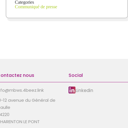
Categories
Communiqué de presse
ontactez nous
Social
Linkedin
nfo@mbws.4beez.link
0-12 avenue du Général de
aulle
4220
HARENTON LE PONT