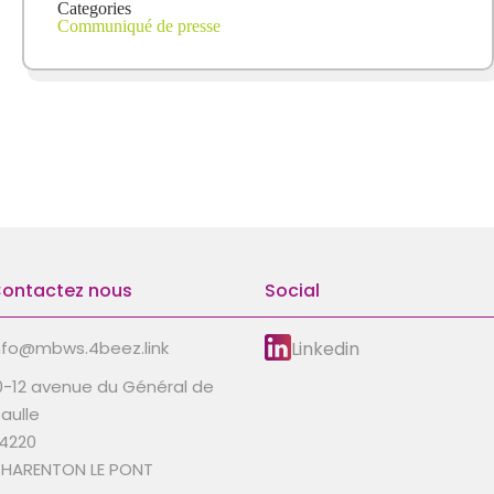
Categories
Communiqué de presse
ontactez nous
Social
Linkedin
nfo@mbws.4beez.link
0-12 avenue du Général de
aulle
4220
HARENTON LE PONT