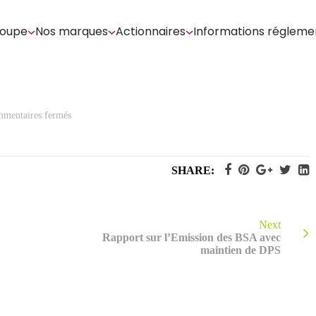
roupe
Nos marques
Actionnaires
Informations régleme
sur
mentaires fermés
Rapport
Complémentaire
du
Conseil
d’Administration
SHARE:
sur
les
BSA
Next
Rapport sur l’Emission des BSA avec
maintien de DPS