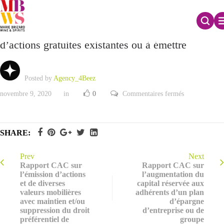
Rapport CAC sur l’autorisation d’attribution
d’actions gratuites existantes ou à émettre
Posted by
Agency_4Beez
sur
novembre 9, 2020
in
0
Commentaires fermés
Rapport
CAC
sur
l’autorisation
d’attribution
SHARE:
d’actions
gratuites
existantes
ou
Prev
Next
à
Rapport CAC sur
Rapport CAC sur
émettre
l’émission d’actions
l’augmentation du
et de diverses
capital réservée aux
valeurs mobilières
adhérents d’un plan
avec maintien et/ou
d’épargne
suppression du droit
d’entreprise ou de
préférentiel de
groupe