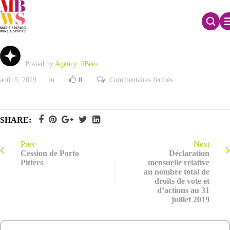
Projet de cession de Sobieski Trade
Posted by
Agency_4Beez
sur
août 5, 2019
in
0
Commentaires fermés
Projet
de
cession
de
Sobieski
SHARE:
Trade
Prev
Next
Cession de Porto
Déclaration
Pitters
mensuelle relative
au nombre total de
droits de vote et
d’actions au 31
juillet 2019