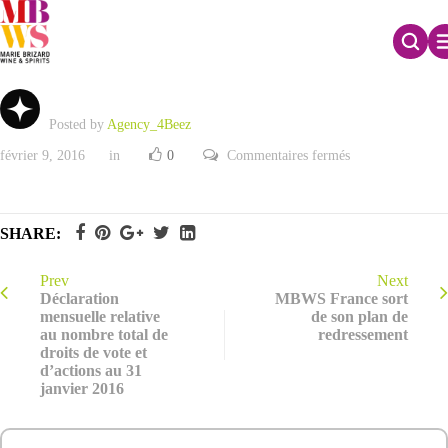
Présentation Chiffre d’Affaires Annuel 2015
Posted by
Agency_4Beez
sur
février 9, 2016
in
0
Commentaires fermés
Présentation
Chiffre
d’Affaires
Annuel
2015
SHARE:
Prev
Next
Déclaration
MBWS France sort
mensuelle relative
de son plan de
au nombre total de
redressement
droits de vote et
d’actions au 31
janvier 2016