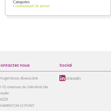
Categories
Communiqué de presse
ontactez nous
Social
Linkedin
nfo@mbws.4beez.link
0-12 avenue du Général de
aulle
4220
HARENTON LE PONT