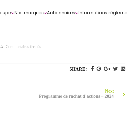
roupe
Nos marques
Actionnaires
Informations régleme
sur
Commentaires fermés
Présentation
Assemblée
Générale
Mixte
27.06.2024
SHARE:
Next
Programme de rachat d’actions – 2024