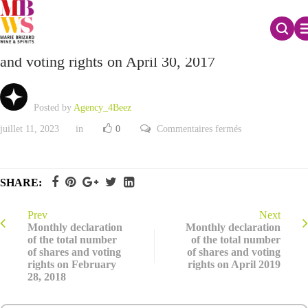
Monthly declaration of the total number of shares
and voting rights on April 30, 2017
Posted by
Agency_4Beez
sur
juillet 11, 2023
in
0
Commentaires fermés
Monthly
declaration
of
the
total
SHARE:
number
of
shares
and
Prev
Next
voting
Monthly declaration
Monthly declaration
rights
of the total number
of the total number
on
of shares and voting
of shares and voting
April
30,
rights on February
rights on April 2019
2017
28, 2018