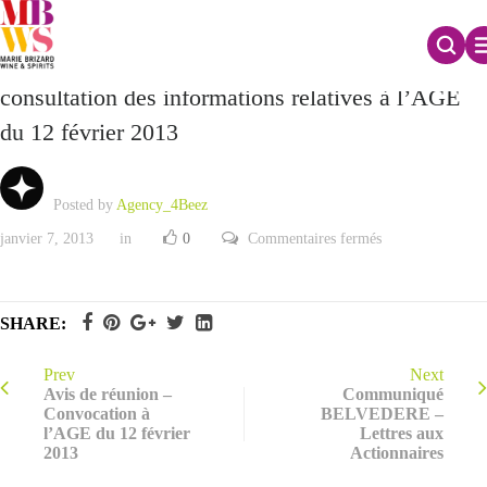
Modalités de mise à disposition ou de
consultation des informations relatives à l’AGE
du 12 février 2013
Posted by
Agency_4Beez
sur
janvier 7, 2013
in
0
Commentaires fermés
Modalités
de
mise
à
disposition
SHARE:
ou
de
consultation
des
Prev
Next
informations
Avis de réunion –
Communiqué
relatives
Convocation à
BELVEDERE –
à
l’AGE du 12 février
Lettres aux
l’AGE
du
2013
Actionnaires
12
février