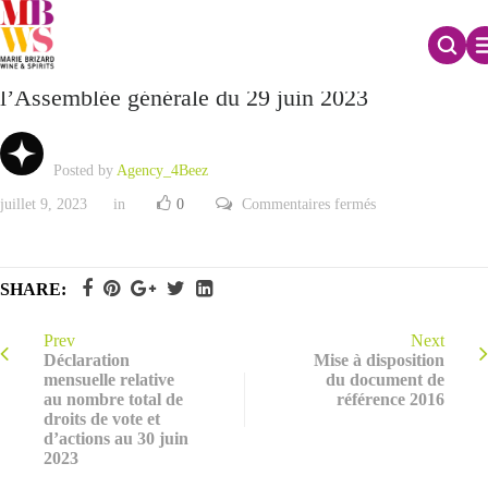
Mise à disposition des documents préparatoires à
l’Assemblée générale du 29 juin 2023
Posted by
Agency_4Beez
sur
juillet 9, 2023
in
0
Commentaires fermés
Mise
à
disposition
des
documents
SHARE:
préparatoires
à
l’Assemblée
générale
Prev
Next
du
Déclaration
Mise à disposition
29
mensuelle relative
du document de
juin
au nombre total de
référence 2016
2023
droits de vote et
d’actions au 30 juin
2023