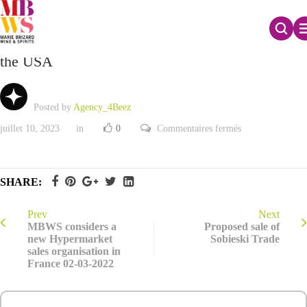
MBWS to partner with the Sazerac Company in
the USA
Posted by
Agency_4Beez
sur
juillet 10, 2023
in
0
Commentaires fermés
MBWS
to
partner
with
the
SHARE:
Sazerac
Company
in
the
Prev
Next
USA
MBWS considers a
Proposed sale of
new Hypermarket
Sobieski Trade
sales organisation in
France 02-03-2022