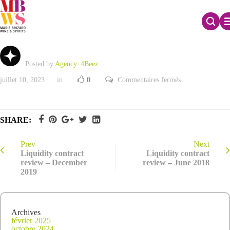
Liquidity contract review – December 2020
Posted by
Agency_4Beez
sur
juillet 10, 2023
in
0
Commentaires fermés
Liquidity
contract
review
–
December
SHARE:
2020
Prev
Next
Liquidity contract
Liquidity contract
review – December
review – June 2018
2019
Archives
février 2025
octobre 2024