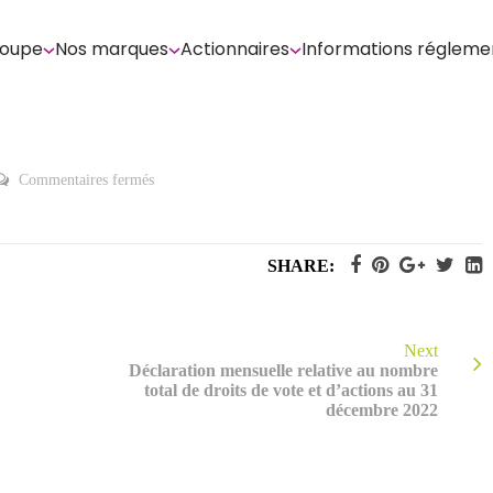
roupe
Nos marques
Actionnaires
Informations régleme
sur
Commentaires fermés
Erratum
au
communiqué
de
presse
SHARE:
du
13
avril
2023
Next
Déclaration mensuelle relative au nombre
total de droits de vote et d’actions au 31
décembre 2022