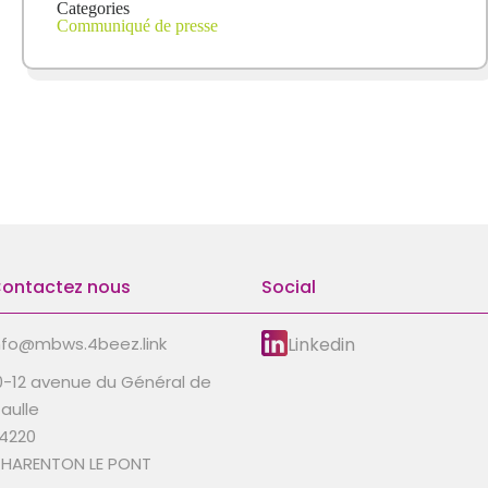
Categories
Communiqué de presse
ontactez nous
Social
Linkedin
nfo@mbws.4beez.link
0-12 avenue du Général de
aulle
4220
HARENTON LE PONT