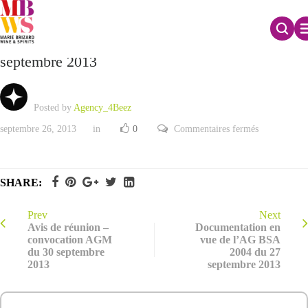
Documentation en vue de l’AG BSA 2006 du 27
septembre 2013
Posted by
Agency_4Beez
sur
septembre 26, 2013
in
0
Commentaires fermés
Documentati
en
vue
de
l’AG
SHARE:
BSA
2006
du
27
Prev
Next
septembre
Avis de réunion –
Documentation en
2013
convocation AGM
vue de l’AG BSA
du 30 septembre
2004 du 27
2013
septembre 2013