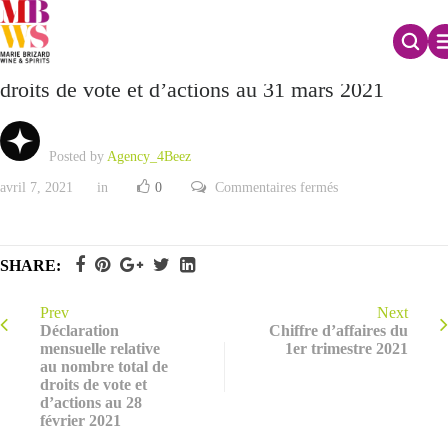
Déclaration mensuelle relative au nombre total de
droits de vote et d’actions au 31 mars 2021
Posted by
Agency_4Beez
sur
avril 7, 2021
in
0
Commentaires fermés
Déclaration
mensuelle
relative
au
nombre
SHARE:
total
de
droits
de
Prev
Next
vote
Déclaration
Chiffre d’affaires du
et
mensuelle relative
1er trimestre 2021
d’actions
au nombre total de
au
31
droits de vote et
mars
d’actions au 28
2021
février 2021