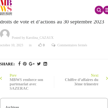
Déclaration mensuelle relative au nombre total de
droits de vote et d’actions au 30 septembre 2023
Posted by Karolina_CAZAUX
sur
octobre 10, 2023
in
0
Commentaires fermés
Déclaration
mensuelle
relative
au
nombre
SHARE:
total
de
droits
de
Prev
Next
vote
MBWS renforce son
Chiffre d’affaires du
et
partenariat avec
3ème trimestre
d’actions
SAZERAC
au
30
septembre
2023
Archives