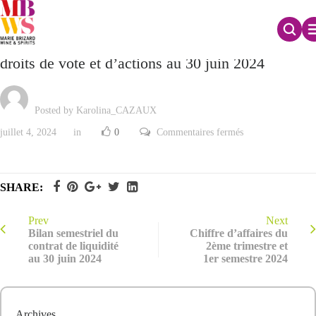
Déclaration mensuelle relative au nombre total de
droits de vote et d’actions au 30 juin 2024
Posted by Karolina_CAZAUX
sur
juillet 4, 2024
in
0
Commentaires fermés
Déclaration
mensuelle
relative
au
nombre
SHARE:
total
de
droits
de
Prev
Next
vote
Bilan semestriel du
Chiffre d’affaires du
et
contrat de liquidité
2ème trimestre et
d’actions
au 30 juin 2024
1er semestre 2024
au
30
juin
2024
Archives