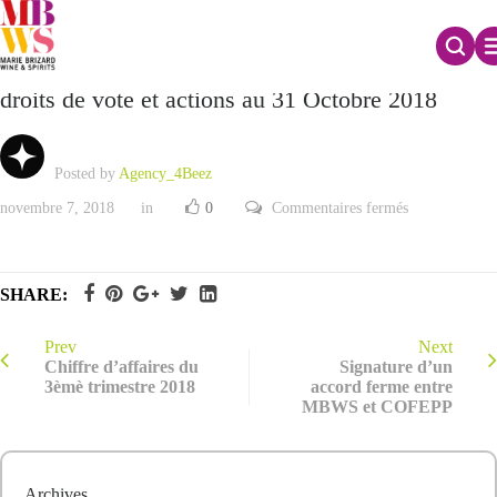
Déclaration mensuelle relative au nombre total de
droits de vote et actions au 31 Octobre 2018
Posted by
Agency_4Beez
sur
novembre 7, 2018
in
0
Commentaires fermés
Déclaration
mensuelle
relative
au
nombre
SHARE:
total
de
droits
de
Prev
Next
vote
Chiffre d’affaires du
Signature d’un
et
3èmè trimestre 2018
accord ferme entre
actions
MBWS et COFEPP
au
31
Octobre
2018
Archives