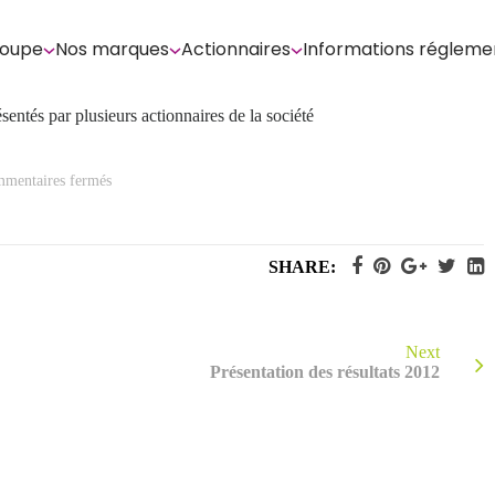
roupe
Nos marques
Actionnaires
Informations régleme
sentés par plusieurs actionnaires de la société
sur
mentaires fermés
Décisions
du
Conseil
d’Administration
sur
SHARE:
les
projets
de
résolutions
présentés
par
Next
plusieurs
Présentation des résultats 2012
actionnaires
de
la
société