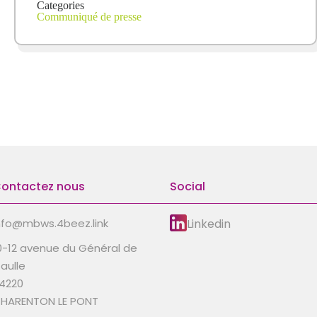
Categories
Communiqué de presse
ontactez nous
Social
Linkedin
nfo@mbws.4beez.link
0-12 avenue du Général de
aulle
4220
HARENTON LE PONT