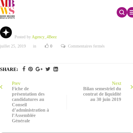
Chiffre d’affaires du 1er semestre 2019
Posted by
Agency_4Beez
sur
juillet 25, 2019
in
0
Commentaires fermés
Chiffre
d’affaires
du
1er
semestre
SHARE:
2019
Prev
Next
Fiche de
Bilan semestriel du
présentation des
contrat de liquidité
candidatures au
au 30 juin 2019
Conseil
d’administration à
l’Assemblée
Générale