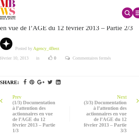
(2/3) Documentation à l’attention des actionnaires
en vue de l’AGE du 12 février 2013 – Partie 2/3
Posted by
Agency_4Beez
sur
février 10, 2013
in
0
Commentaires fermés
(2/3)
Documentation
à
l’attention
des
SHARE:
actionnaires
en
vue
de
Prev
Next
l’AGE
(1/3) Documentation
(3/3) Documentation
du
à l’attention des
à l’attention des
12
actionnaires en vue
actionnaires en vue
février
2013
de l’AGE du 12
de l’AGE du 12
–
février 2013 – Partie
février 2013 – Partie
Partie
1/3
3/3
2/3